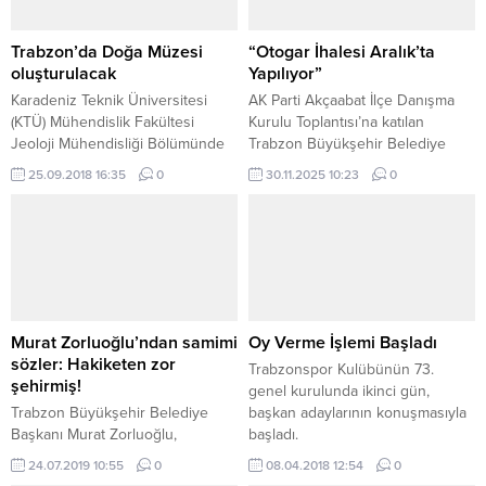
Trabzon’da Doğa Müzesi
“Otogar İhalesi Aralık’ta
oluşturulacak
Yapılıyor”
Karadeniz Teknik Üniversitesi
AK Parti Akçaabat İlçe Danışma
(KTÜ) Mühendislik Fakültesi
Kurulu Toplantısı’na katılan
Jeoloji Mühendisliği Bölümünde
Trabzon Büyükşehir Belediye
oluşturulacak Doğa Müzesi
Başkanı Ahmet Metin Genç,
25.09.2018 16:35
0
30.11.2025 10:23
0
kapsamında, fakülte önüne
ilçeye kazandırılacak yeni otogar
dinozor heykelleri yerleştirildi.
projesinin Aralık ayında ihaleye
çıkacağını müjdeledi. Trabzon
Büyükşehir Belediye Başkanı
Ahmet Metin Genç, AK Parti
Akçaabat İlçe Danışma Kurulu
Toplantısı’na katıldı. Toplantıda
Akçaabat Belediye Başkanı
Murat Zorluoğlu’ndan samimi
Oy Verme İşlemi Başladı
Osman Nuri Ekim, İl Başkanı
sözler: Hakiketen zor
Trabzonspor Kulübünün 73.
Sezgin...
şehirmiş!
genel kurulunda ikinci gün,
Trabzon Büyükşehir Belediye
başkan adaylarının konuşmasıyla
Başkanı Murat Zorluoğlu,
başladı.
açıklamalarda bulundu.
24.07.2019 10:55
0
08.04.2018 12:54
0