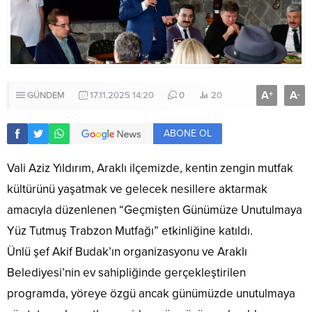
A
A
+
-
GÜNDEM
17.11.2025 14:20
0
20
ABONE OL
Vali Aziz Yıldırım, Araklı ilçemizde, kentin zengin mutfak
kültürünü yaşatmak ve gelecek nesillere aktarmak
amacıyla düzenlenen “Geçmişten Günümüze Unutulmaya
Yüz Tutmuş Trabzon Mutfağı” etkinliğine katıldı.
Ünlü şef Akif Budak’ın organizasyonu ve Araklı
Belediyesi’nin ev sahipliğinde gerçekleştirilen
programda, yöreye özgü ancak günümüzde unutulmaya