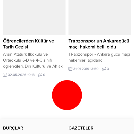
Öğrencilerden Kültür ve
Trabzonspor’un Ankaragücü
Tarih Gezisi
maçı hakemi belli oldu
Arsin Atatürk İlkokulu ve
TRabzonspor - Ankara gücü maçı
Ortaokulu 6-D ve 4-C sınıfı
hakemleri açıklandı.
öğrencileri, Din Kültürü ve Ahlak
31.01.2019 13:50
0
Bilgisi dersi kapsamında anlamlı
02.05.2026 10:18
0
bir gezi gerçekleştirdi. Programda
öğrenciler, Hz. Muhammed’in
hayatını konu alan filmi izledi.
Ardından Trabzon Arkeoloji
Müzesi’ni ziyaret eden öğrenciler,
şehrin tarihi mirası hakkında bilgi
edindi. Gezi, Meydan Park’ta
verilen yemek molasıyla devam...
BURÇLAR
GAZETELER