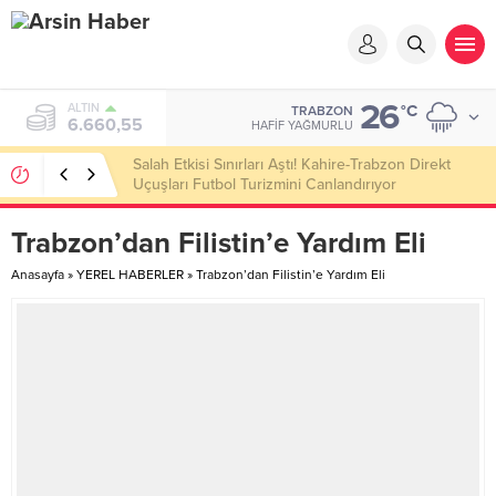
26
ALTIN
°C
TRABZON
6.660,55
HAFIF YAĞMURLU
Salah Etkisi Sınırları Aştı! Kahire-Trabzon Direkt
Uçuşları Futbol Turizmini Canlandırıyor
Trabzon’dan Filistin’e Yardım Eli
Anasayfa
»
YEREL HABERLER
»
Trabzon’dan Filistin’e Yardım Eli