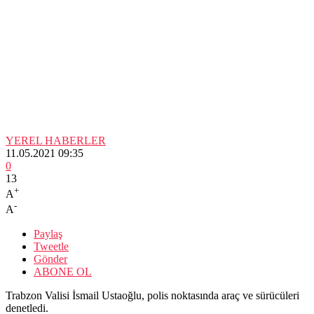
YEREL HABERLER
11.05.2021 09:35
0
13
+
A
-
A
Paylaş
Tweetle
Gönder
ABONE OL
Trabzon Valisi İsmail Ustaoğlu, polis noktasında araç ve sürücüleri
denetledi.