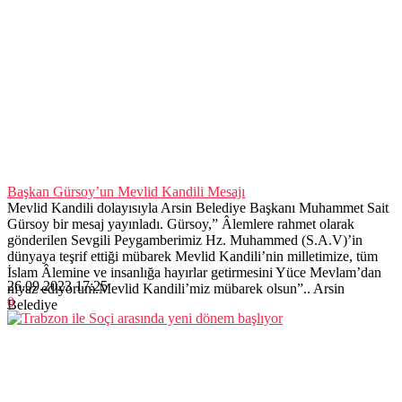
Başkan Gürsoy’un Mevlid Kandili Mesajı
Mevlid Kandili dolayısıyla Arsin Belediye Başkanı Muhammet Sait
Gürsoy bir mesaj yayınladı. Gürsoy,” Âlemlere rahmet olarak
gönderilen Sevgili Peygamberimiz Hz. Muhammed (S.A.V)’in
dünyaya teşrif ettiği mübarek Mevlid Kandili’nin milletimize, tüm
İslam Âlemine ve insanlığa hayırlar getirmesini Yüce Mevlam’dan
26.09.2023 17:25
niyaz ediyorum.Mevlid Kandili’miz mübarek olsun”.. Arsin
0
Belediye