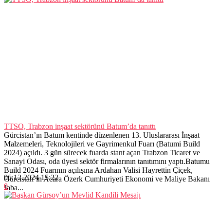
TTSO, Trabzon inşaat sektörünü Batum’da tanıttı
Gürcistan’ın Batum kentinde düzenlenen 13. Uluslararası İnşaat
Malzemeleri, Teknolojileri ve Gayrimenkul Fuarı (Batumi Build
2024) açıldı. 3 gün sürecek fuarda stant açan Trabzon Ticaret ve
Sanayi Odası, oda üyesi sektör firmalarının tanıtımını yaptı.Batumu
Build 2024 Fuarının açılışına Ardahan Valisi Hayrettin Çiçek,
06.12.2024 15:22
Gürcistan’ın Acara Özerk Cumhuriyeti Ekonomi ve Maliye Bakanı
0
Jaba...