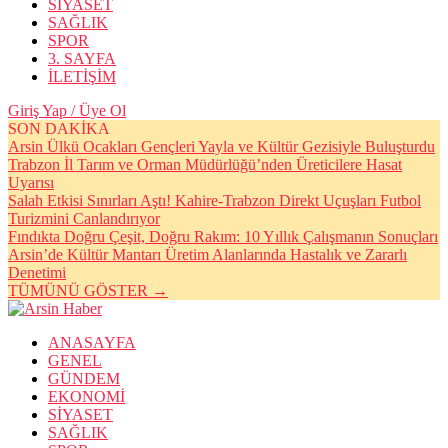
SİYASET
SAĞLIK
SPOR
3. SAYFA
İLETİŞİM
Giriş Yap / Üye Ol
SON DAKİKA
Arsin Ülkü Ocakları Gençleri Yayla ve Kültür Gezisiyle Buluşturdu
Trabzon İl Tarım ve Orman Müdürlüğü’nden Üreticilere Hasat
Uyarısı
Salah Etkisi Sınırları Aştı! Kahire-Trabzon Direkt Uçuşları Futbol
Turizmini Canlandırıyor
Fındıkta Doğru Çeşit, Doğru Rakım: 10 Yıllık Çalışmanın Sonuçları
Arsin’de Kültür Mantarı Üretim Alanlarında Hastalık ve Zararlı
Denetimi
TÜMÜNÜ GÖSTER →
ANASAYFA
GENEL
GÜNDEM
EKONOMİ
SİYASET
SAĞLIK