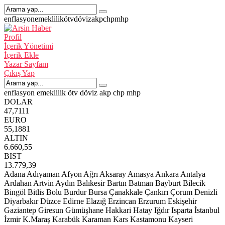
enflasyon
emeklilik
ötv
döviz
akp
chp
mhp
Profil
İçerik Yönetimi
İçerik Ekle
Yazar Sayfam
Çıkış Yap
enflasyon
emeklilik
ötv
döviz
akp
chp
mhp
DOLAR
47,7111
EURO
55,1881
ALTIN
6.660,55
BIST
13.779,39
Adana
Adıyaman
Afyon
Ağrı
Aksaray
Amasya
Ankara
Antalya
Ardahan
Artvin
Aydın
Balıkesir
Bartın
Batman
Bayburt
Bilecik
Bingöl
Bitlis
Bolu
Burdur
Bursa
Çanakkale
Çankırı
Çorum
Denizli
Diyarbakır
Düzce
Edirne
Elazığ
Erzincan
Erzurum
Eskişehir
Gaziantep
Giresun
Gümüşhane
Hakkari
Hatay
Iğdır
Isparta
İstanbul
İzmir
K.Maraş
Karabük
Karaman
Kars
Kastamonu
Kayseri