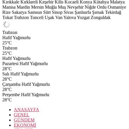
Kırıkkale
Kırklareli
Kırşehir
Kilis
Kocaeli
Konya
Kütahya
Malatya
Manisa
Mardin
Mersin
Muğla
Muş
Nevşehir
Niğde
Ordu
Osmaniye
Rize
Sakarya
Samsun
Siirt
Sinop
Sivas
Şanlıurfa
Şırnak
Tekirdağ
Tokat
Trabzon
Tunceli
Uşak
Van
Yalova
Yozgat
Zonguldak
Trabzon
Hafif Yağmurlu
25
°C
Trabzon
25
°C
Hafif Yağmurlu
Pazartesi
Hafif Yağmurlu
28
°C
Salı
Hafif Yağmurlu
28
°C
Çarşamba
Hafif Yağmurlu
28
°C
Perşembe
Hafif Yağmurlu
28
°C
ANASAYFA
GENEL
GÜNDEM
EKONOMİ