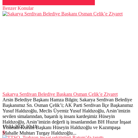
Benzer Konular
Sakarya Serdivan Belediye Başkanı Osman Çelik’e Ziyaret
Arsin Belediye Başkanı Hamza Bilgin; Sakarya Serdivan Belediye
Başkanımız Sn. Osman Çelik’i; AK Parti Serdivan İlçe Başkanımız
Yusuf Haldızoğlu, Meclis Üyemiz Yusuf Haldızoğlu, Arsin’imizin
sevilen simalarından, başarılı iş insanı kardeşimiz Hüseyin
Haldızoğlu, Arsin’imizin değerli iş insanlarından BH Huzur İnşaat
19.01.2025 10:41
Yönetim Kurulu Başkanı Hüseyin Haldızoğlu ve Kazımpaşa
0
Mahalle Muhtarı Turgay Haldızoğlu...