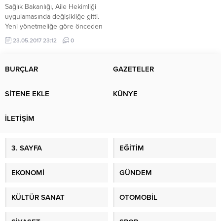
Sağlık Bakanlığı, Aile Hekimliği
uygulamasında değişikliğe gitti.
Yeni yönetmeliğe göre önceden
3 bin 500 kişiye bir aile hekimi
23.05.2017 23:12
0
düşerken, şimdi aile hekimleri 2
bin kişiyi tedavi edecek. Aile
hekimi değişikliği ve randevusu
BURÇLAR
GAZETELER
gibi işlemler elektronik ortamda
yapılabilecek. Doğum kontrolü
SİTENE EKLE
KÜNYE
için spiral takılması uygulamasına
da son verildi.
İLETİŞİM
3. SAYFA
EĞİTİM
EKONOMİ
GÜNDEM
KÜLTÜR SANAT
OTOMOBİL