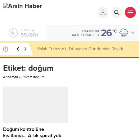
26
EURO
°C
TRABZON
55,1881
HAFIF YAĞMURLU
Salah Trabzon’u Dünyanın Gündemine Taşıdı
Etiket:
doğum
Anasayfa
»
Etiket: doğum
Doğum kontrolüne
kısıtlama… Artık spiral yok