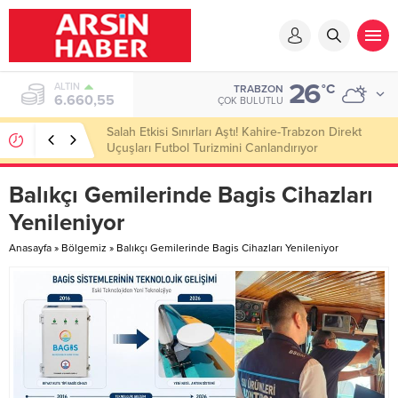
26
ALTIN
°C
TRABZON
6.660,55
ÇOK BULUTLU
Salah Etkisi Sınırları Aştı! Kahire-Trabzon Direkt
Uçuşları Futbol Turizmini Canlandırıyor
Balıkçı Gemilerinde Bagis Cihazları
Yenileniyor​
Anasayfa
»
Bölgemiz
»
Balıkçı Gemilerinde Bagis Cihazları Yenileniyor​