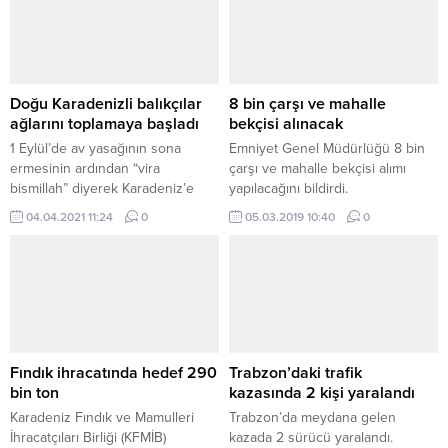
vermeye başladı. Büyükşehir
Pazarlama Bölüm Müdürü
Belediye Başkanı Murat
Mehmet Ali Osmançelebioğlu,
Zorluoğlu, Büyükşehir Belediyesi
Bölge KOBİ Pazarlama Bölüm
Bilgi İşlem Dairesi Başkanlığı
Müdürü Zafer Alaşalvar, Trabzon
tarafından hazırlanan ve ücretsiz
Şubesi KOBİ Pazarlama Yetkilisi
sunulan online eğitim
Emrah Yazıcı’nın da yer aldığı
Doğu Karadenizli balıkçılar
8 bin çarşı ve mahalle
derslerine katılarak, öğrencilere
ziyarette, esnaf ve sanatkarların...
ağlarını toplamaya başladı
bekçisi alınacak
hitap etti. Öğrencilere başarı
1 Eylül’de av yasağının sona
Emniyet Genel Müdürlüğü 8 bin
dileyen Zorluoğlu, Büyükşehir
ermesinin ardından “vira
çarşı ve mahalle bekçisi alımı
Belediyesi olarak bu süreçte
bismillah” diyerek Karadeniz’e
yapılacağını bildirdi.
gençlerin yanında olmaktan
açılan balıkçılar, pandemi ve
04.04.2021 11:24
0
05.03.2019 10:40
0
mutluluk...
avlanmanın kısıtlı olması
nedeniyle sezondan istedikleri
verimi sağlayamadı. Yaklaşık 7
aylık sürenin ardından bu kez de
gelecek sezonun hazırlıklarına
başlayan balıkçılar, gırgır ve
büyük teknelerde bulunan
ağlarını limanlara indirerek
Fındık ihracatında hedef 290
Trabzon’daki trafik
tadilatını gerçekleştiriyor. Doğu
bin ton
kazasında 2 kişi yaralandı
Karadeniz Su Ürünleri...
Karadeniz Fındık ve Mamulleri
Trabzon’da meydana gelen
İhracatçıları Birliği (KFMİB)
kazada 2 sürücü yaralandı.