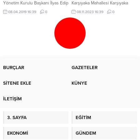
Yönetim Kurulu Başkanı İlyas Edip
Karşıyaka Mahallesi Karşıyaka
Sevinç, fındık ihracatının sezon
Kavşağında sürücüsü
08.04.2019 16:39
0
08.11.2023 16:39
0
sonu itibarıyla 290 bin tonu
öğrenilemeyen 61 AH 470 plakalı
bulacağını söyledi.
otomobil ile S.Ç. yönetimindeki 61
AFS 598 plakalı hafif ticari araç
çarpıştı. Kazada yaralanan
sürücüler, 112 Acil Sağlık
ekiplerinin olay yerindeki
müdahalesinin ardından
hastanelere sevk edildi. AA
BURÇLAR
GAZETELER
SİTENE EKLE
KÜNYE
İLETİŞİM
3. SAYFA
EĞİTİM
EKONOMİ
GÜNDEM