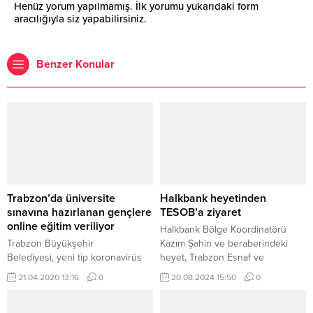
Henüz yorum yapılmamış. İlk yorumu yukarıdaki form
aracılığıyla siz yapabilirsiniz.
Benzer Konular
Trabzon’da üniversite
Halkbank heyetinden
sınavına hazırlanan gençlere
TESOB’a ziyaret
online eğitim veriliyor
Halkbank Bölge Koordinatörü
Trabzon Büyükşehir
Kazım Şahin ve beraberindeki
Belediyesi, yeni tip koronavirüs
heyet, Trabzon Esnaf ve
(Kovid-19) tedbirleri
Sanatkârlar Odaları Birliği (TESOB)
21.04.2020 13:16
0
20.08.2024 15:50
0
kapsamında, üniversite sınavına
Başkanı Metin Kara’yı ziyaret etti.
hazırlanan gençlere online eğitim
Halkbank Bölge Bireysel