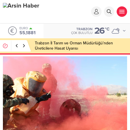
26
EURO
°C
TRABZON
55,1881
ÇOK BULUTLU
Trabzon İl Tarım ve Orman Müdürlüğü’nden
Üreticilere Hasat Uyarısı