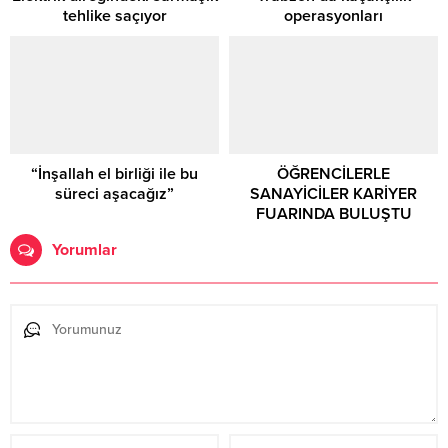
tehlike saçıyor
operasyonları
“İnşallah el birliği ile bu
ÖĞRENCİLERLE
süreci aşacağız”
SANAYİCİLER KARİYER
FUARINDA BULUŞTU
Yorumlar