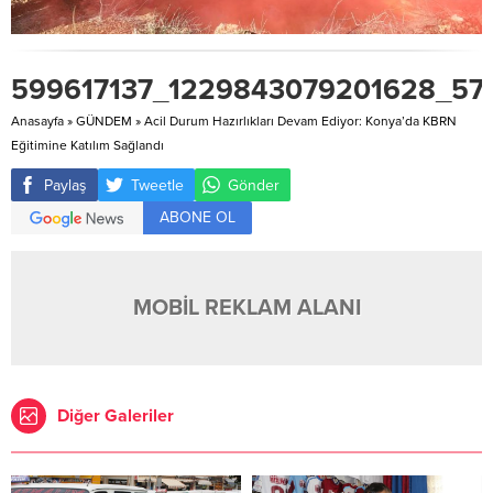
599617137_1229843079201628_57
Anasayfa
»
GÜNDEM
»
Acil Durum Hazırlıkları Devam Ediyor: Konya’da KBRN
Eğitimine Katılım Sağlandı
Paylaş
Tweetle
Gönder
ABONE OL
MOBİL REKLAM ALANI
Diğer Galeriler