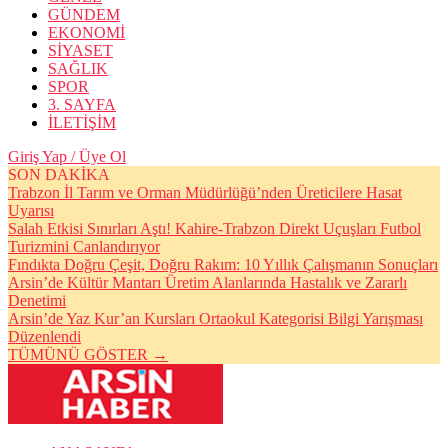
GÜNDEM
EKONOMİ
SİYASET
SAĞLIK
SPOR
3. SAYFA
İLETİŞİM
Giriş Yap / Üye Ol
SON DAKİKA
Trabzon İl Tarım ve Orman Müdürlüğü’nden Üreticilere Hasat
Uyarısı
Salah Etkisi Sınırları Aştı! Kahire-Trabzon Direkt Uçuşları Futbol
Turizmini Canlandırıyor
Fındıkta Doğru Çeşit, Doğru Rakım: 10 Yıllık Çalışmanın Sonuçları
Arsin’de Kültür Mantarı Üretim Alanlarında Hastalık ve Zararlı
Denetimi
Arsin’de Yaz Kur’an Kursları Ortaokul Kategorisi Bilgi Yarışması
Düzenlendi
TÜMÜNÜ GÖSTER →