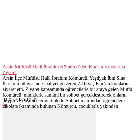
Arsin Müftüsü Halil İbrahim Kömürcü’den Kur’an Kurslarına
Ziyaret
Arsin İlçe Müftüsü Halil İbrahim Kömürcü, Yeşilyalı İbni Sina
İlkokulu bünyesinde faaliyet gösteren 7-10 yaş Kur’an kurslarını
ziyaret etti. Ziyaret kapsamında öğrencilerle bir araya gelen Müftü
Kömürcü, miniklerle samimi bir sohbet gerçekleştirerek onların
01.05.2026 10:45
duygu ve düşüncelerini dinledi. Sohbetin ardından öğrencilere
0
çikolata ikramında bulunan Kömürcü, çocuklarla yakından
ilgilenerek sevinçlerine ortak oldu....