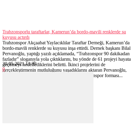
Trabzonsporlu taraftarlar, Kamerun’da bordo-mavili renklerde su
kuyusu açtırdı
Trabzonspor Akçaabat Yaylacıklılar Taraftar Derneği, Kamerun’da
bordo-mavili renklerde su kuyusu inşa ettirdi. Dernek başkanı Bilal
Pervanoğlu, yaptığı yazılı açıklamada, “Trabzonspor 90 dakikadan
fazladır” sloganıyla yola çıktıklarını, bu yönde de 61 projeyi hayata
30.05.2021 13:39
geçirmeyi hedeflediklerini belirtti. İkinci projelerini de
0
gerçekleştirmenin mutluluğunu yaşadıklarını aktaran Pervanoğlu,
“İlk olarak Sudanlı çocuklara bayramda Trabzonspor forması...