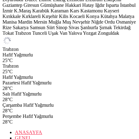
Gaziantep
Giresun
Gümüşhane
Hakkari
Hatay
Iğdır
Isparta
İstanbul
İzmir
K.Maraş
Karabük
Karaman
Kars
Kastamonu
Kayseri
Kırıkkale
Kırklareli
Kırşehir
Kilis
Kocaeli
Konya
Kütahya
Malatya
Manisa
Mardin
Mersin
Muğla
Muş
Nevşehir
Niğde
Ordu
Osmaniye
Rize
Sakarya
Samsun
Siirt
Sinop
Sivas
Şanlıurfa
Şırnak
Tekirdağ
Tokat
Trabzon
Tunceli
Uşak
Van
Yalova
Yozgat
Zonguldak
Trabzon
Hafif Yağmurlu
25
°C
Trabzon
25
°C
Hafif Yağmurlu
Pazartesi
Hafif Yağmurlu
28
°C
Salı
Hafif Yağmurlu
28
°C
Çarşamba
Hafif Yağmurlu
28
°C
Perşembe
Hafif Yağmurlu
28
°C
ANASAYFA
GENEL