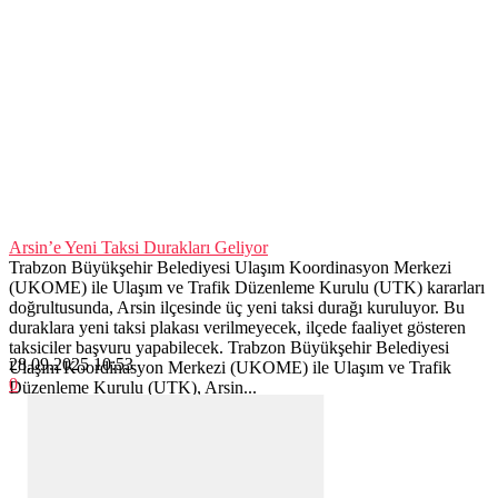
Arsin’e Yeni Taksi Durakları Geliyor
Trabzon Büyükşehir Belediyesi Ulaşım Koordinasyon Merkezi
(UKOME) ile Ulaşım ve Trafik Düzenleme Kurulu (UTK) kararları
doğrultusunda, Arsin ilçesinde üç yeni taksi durağı kuruluyor. Bu
duraklara yeni taksi plakası verilmeyecek, ilçede faaliyet gösteren
taksiciler başvuru yapabilecek. Trabzon Büyükşehir Belediyesi
28.09.2025 10:53
Ulaşım Koordinasyon Merkezi (UKOME) ile Ulaşım ve Trafik
0
Düzenleme Kurulu (UTK), Arsin...