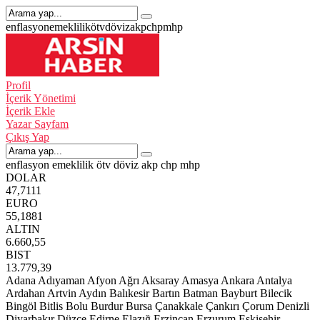
enflasyon
emeklilik
ötv
döviz
akp
chp
mhp
Profil
İçerik Yönetimi
İçerik Ekle
Yazar Sayfam
Çıkış Yap
enflasyon
emeklilik
ötv
döviz
akp
chp
mhp
DOLAR
47,7111
EURO
55,1881
ALTIN
6.660,55
BIST
13.779,39
Adana
Adıyaman
Afyon
Ağrı
Aksaray
Amasya
Ankara
Antalya
Ardahan
Artvin
Aydın
Balıkesir
Bartın
Batman
Bayburt
Bilecik
Bingöl
Bitlis
Bolu
Burdur
Bursa
Çanakkale
Çankırı
Çorum
Denizli
Diyarbakır
Düzce
Edirne
Elazığ
Erzincan
Erzurum
Eskişehir