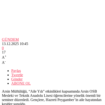
GÜNDEM
13.12.2025 10:45
0
17
+
A
-
A
Paylaş
Tweetle
Gönder
ABONE OL
Arsin Müftülüğü, “Aile Yılı” etkinlikleri kapsamında Arsin OSB
Mesleki ve Teknik Anadolu Lisesi öğrencilerine yönelik önemli bir
seminer düzenledi. Gençlere, Hazreti Peygamber’in aile hayatından
kesitler sunuldu.