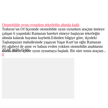
Otomobilde oyun oynarken tekerleğin altında kaldı
Trabzon’un Of ilçesinde otomobilde oyun oynarken araçtan inmeye
çalışan 6 yaşındaki Ramazan hareket etmeye başlayan tekerleğin
altında kalarak hayatını kaybetti.Edinilen bilgiye göre, ilçedeki
Taşhanpazarı mahallesinde yaşayan Yaşar Kurt’un oğlu Ramazan
(6) ağabeyi ile anne ve babası evden yokken otomobilin anahtarını
27.07.2020 15:05
alarak aracın içinde oyun oynamaya başladı. Bir süre sonra araçtan...
0