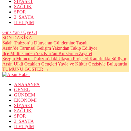
SİYASET
SAĞLIK
SPOR
3. SAYFA
İLETİŞİM
Giriş Yap / Üye Ol
SON DAKİKA
Salah Trabzon’u Dünyanın Gündemine Taşıdı
Arsin’de Tarımsal Gelişim Yakından Takip Ediliyor
İlçe Müftüsünden Yaz Kur’an Kurslarına Ziyaret
Sezgin Mumcu: Trabzon’daki Ulaşım Projeleri Kararlılıkla Sürüyor
Arsin Ülkü Ocakları Gençleri Yayla ve Kültür Gezisiyle Buluşturdu
TÜMÜNÜ GÖSTER →
ANASAYFA
GENEL
GÜNDEM
EKONOMİ
SİYASET
SAĞLIK
SPOR
3. SAYFA
İLETİŞİM