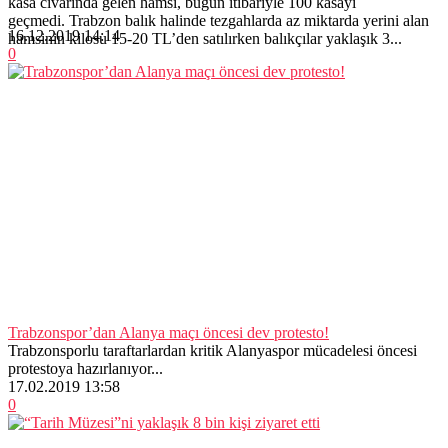
kasa civarında gelen hamsi, bugün itibariyle 100 kasayı
geçmedi. Trabzon balık halinde tezgahlarda az miktarda yerini alan
16.12.2019 14:14
hamsinin kilosu 15-20 TL’den satılırken balıkçılar yaklaşık 3...
0
Trabzonspor’dan Alanya maçı öncesi dev protesto!
Trabzonsporlu taraftarlardan kritik Alanyaspor mücadelesi öncesi
protestoya hazırlanıyor...
17.02.2019 13:58
0