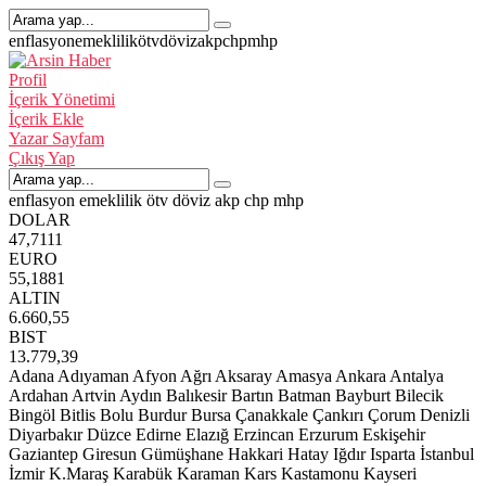
enflasyon
emeklilik
ötv
döviz
akp
chp
mhp
Profil
İçerik Yönetimi
İçerik Ekle
Yazar Sayfam
Çıkış Yap
enflasyon
emeklilik
ötv
döviz
akp
chp
mhp
DOLAR
47,7111
EURO
55,1881
ALTIN
6.660,55
BIST
13.779,39
Adana
Adıyaman
Afyon
Ağrı
Aksaray
Amasya
Ankara
Antalya
Ardahan
Artvin
Aydın
Balıkesir
Bartın
Batman
Bayburt
Bilecik
Bingöl
Bitlis
Bolu
Burdur
Bursa
Çanakkale
Çankırı
Çorum
Denizli
Diyarbakır
Düzce
Edirne
Elazığ
Erzincan
Erzurum
Eskişehir
Gaziantep
Giresun
Gümüşhane
Hakkari
Hatay
Iğdır
Isparta
İstanbul
İzmir
K.Maraş
Karabük
Karaman
Kars
Kastamonu
Kayseri