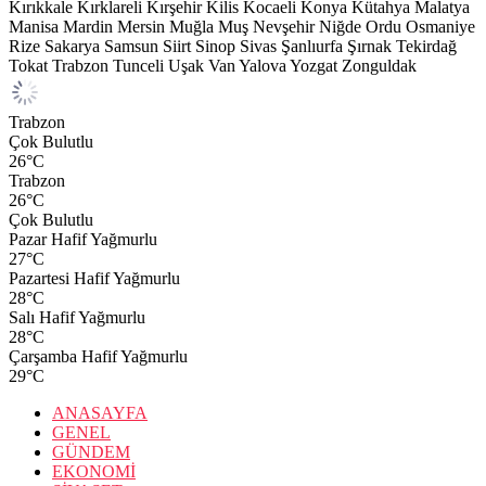
Kırıkkale
Kırklareli
Kırşehir
Kilis
Kocaeli
Konya
Kütahya
Malatya
Manisa
Mardin
Mersin
Muğla
Muş
Nevşehir
Niğde
Ordu
Osmaniye
Rize
Sakarya
Samsun
Siirt
Sinop
Sivas
Şanlıurfa
Şırnak
Tekirdağ
Tokat
Trabzon
Tunceli
Uşak
Van
Yalova
Yozgat
Zonguldak
Trabzon
Çok Bulutlu
26
°C
Trabzon
26
°C
Çok Bulutlu
Pazar
Hafif Yağmurlu
27
°C
Pazartesi
Hafif Yağmurlu
28
°C
Salı
Hafif Yağmurlu
28
°C
Çarşamba
Hafif Yağmurlu
29
°C
ANASAYFA
GENEL
GÜNDEM
EKONOMİ