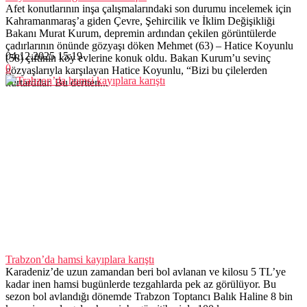
Afet konutlarının inşa çalışmalarındaki son durumu incelemek için
Kahramanmaraş’a giden Çevre, Şehircilik ve İklim Değişikliği
Bakanı Murat Kurum, depremin ardından çekilen görüntülerde
çadırlarının önünde gözyaşı döken Mehmet (63) – Hatice Koyunlu
04.12.2025 15:19
(58) çiftinin köy evlerine konuk oldu. Bakan Kurum’u sevinç
0
gözyaşlarıyla karşılayan Hatice Koyunlu, “Bizi bu çilelerden
kurtardılar. Bu dertten...
Trabzon’da hamsi kayıplara karıştı
Karadeniz’de uzun zamandan beri bol avlanan ve kilosu 5 TL’ye
kadar inen hamsi bugünlerde tezgahlarda pek az görülüyor. Bu
sezon bol avlandığı dönemde Trabzon Toptancı Balık Haline 8 bin