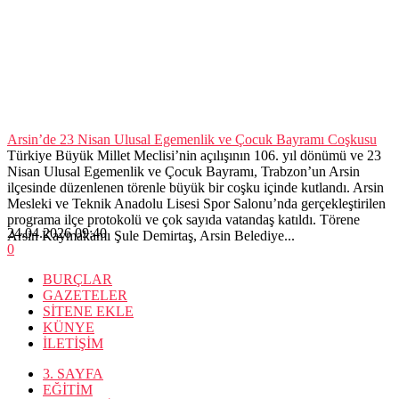
Arsin’de 23 Nisan Ulusal Egemenlik ve Çocuk Bayramı Coşkusu
Türkiye Büyük Millet Meclisi’nin açılışının 106. yıl dönümü ve 23
Nisan Ulusal Egemenlik ve Çocuk Bayramı, Trabzon’un Arsin
ilçesinde düzenlenen törenle büyük bir coşku içinde kutlandı. Arsin
Mesleki ve Teknik Anadolu Lisesi Spor Salonu’nda gerçekleştirilen
programa ilçe protokolü ve çok sayıda vatandaş katıldı. Törene
24.04.2026 09:40
Arsin Kaymakamı Şule Demirtaş, Arsin Belediye...
0
BURÇLAR
GAZETELER
SİTENE EKLE
KÜNYE
İLETİŞİM
3. SAYFA
EĞİTİM