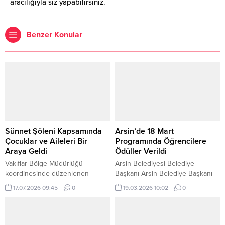
aracılığıyla siz yapabilirsiniz.
Benzer Konular
Sünnet Şöleni Kapsamında
Arsin’de 18 Mart
Çocuklar ve Aileleri Bir
Programında Öğrencilere
Araya Geldi
Ödüller Verildi
Vakıflar Bölge Müdürlüğü
Arsin Belediyesi Belediye
koordinesinde düzenlenen
Başkanı Arsin Belediye Başkanı
Sünnet Şöleni kapsamında
Hamza Bilgin, Arsin Kaymakamı
17.07.2026 09:45
0
19.03.2026 10:02
0
sünnet olacak çocuklar ve
Şule Demirtaş ile birlikte Mehmet
aileleriyle bir araya gelindi.
Rüştü Aşıkkutlu Anadolu İmam
Programda çocuklar ve aileleriyle
Hatip Lisesi tarafından
yakından ilgilenilirken, sünnet
düzenlenen 18 Mart Çanakkale