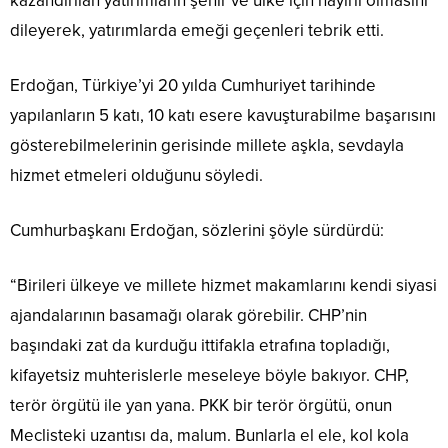
kazandırılan yatırımların şehir ve ülke için hayırlı olmasını
dileyerek, yatırımlarda emeği geçenleri tebrik etti.
Erdoğan, Türkiye’yi 20 yılda Cumhuriyet tarihinde
yapılanların 5 katı, 10 katı esere kavuşturabilme başarısını
gösterebilmelerinin gerisinde millete aşkla, sevdayla
hizmet etmeleri olduğunu söyledi.
Cumhurbaşkanı Erdoğan, sözlerini şöyle sürdürdü:
“Birileri ülkeye ve millete hizmet makamlarını kendi siyasi
ajandalarının basamağı olarak görebilir. CHP’nin
başındaki zat da kurduğu ittifakla etrafına topladığı,
kifayetsiz muhterislerle meseleye böyle bakıyor. CHP,
terör örgütü ile yan yana. PKK bir terör örgütü, onun
Meclisteki uzantısı da, malum. Bunlarla el ele, kol kola