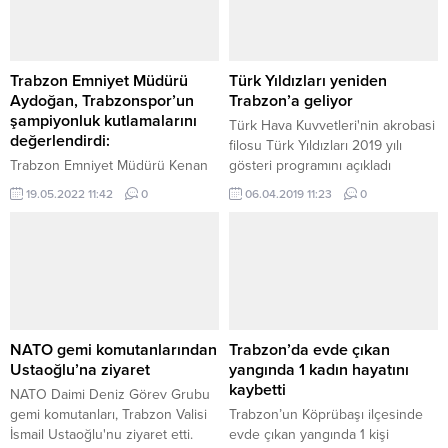
olacak evlatlara sağlıklı, mutlu ve
Zaferi ve Şehitleri Anma Günü
hayırlı bir ömür temennisinde
programına katıldı. Program
bulunuldu. Etkinlik, ailelerin ve
kapsamında, günün anlam ve
çocukların katılımıyla
önemine ilişkin düzenlenen
Trabzon Emniyet Müdürü
Türk Yıldızları yeniden
gerçekleştirildi. Trabzon Valiliği
yarışmalarda dereceye giren
Aydoğan, Trabzonspor’un
Trabzon’a geliyor
öğrencilere hediyeleri takdim
şampiyonluk kutlamalarını
Türk Hava Kuvvetleri'nin akrobasi
edildi. Yetkililer,...
değerlendirdi:
filosu Türk Yıldızları 2019 yılı
Trabzon Emniyet Müdürü Kenan
gösteri programını açıkladı
Aydoğan, Spor Toto Süper Lig’de
19.05.2022 11:42
0
06.04.2019 11:23
0
Trabzonspor’un şampiyonluğunu
ilan etmesinin ardından stat ve
kentteki kutlamalara ilişkin,
“İnsanların organizasyon
kapasitesi, planlama gücü ve
kişisel sorumluluklarını biliyor
olması, 70 bin kişinin o
meydanlarda toplandığında
NATO gemi komutanlarından
Trabzon’da evde çıkan
kimsenin burnu kanamadan
Ustaoğlu’na ziyaret
yangında 1 kadın hayatını
kutlama yapması örnektir. Ben
kaybetti
NATO Daimi Deniz Görev Grubu
çok saygı duydum gerçekten. Bu
gemi komutanları, Trabzon Valisi
Trabzon’un Köprübaşı ilçesinde
kutlama tüm dünyaya...
İsmail Ustaoğlu'nu ziyaret etti.
evde çıkan yangında 1 kişi