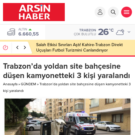
26
ALTIN
°C
TRABZON
6.660,55
ÇOK BULUTLU
Salah Etkisi Sınırları Aştı! Kahire-Trabzon Direkt
Uçuşları Futbol Turizmini Canlandırıyor
Trabzon’da yoldan site bahçesine
düşen kamyonetteki 3 kişi yaralandı
Anasayfa
»
GÜNDEM
»
Trabzon’da yoldan site bahçesine düşen kamyonetteki 3
kişi yaralandı