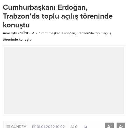
olaylarının şüphelilerini yakalamak
gübrelerin ruhsat durumu,
Cumhurbaşkanı Erdoğan,
için kamera kayıtlarını ataşehir
depolama şartları, satış kayıtları ve
escort inceledi. Suç Araştırma ve
mevzuata uygunluk kriterleri
Trabzon’da toplu açılış töreninde
Soruşturma Büro Amirliği
detaylı şekilde incelendi. Yapılan
konuştu
görevlileri, Plaka Tanıma...
kontrollerle üreticilerin güvenilir
ürünlere erişiminin...
Anasayfa
»
GÜNDEM
»
Cumhurbaşkanı Erdoğan, Trabzon’da toplu açılış
töreninde konuştu
A
A
+
-
GÜNDEM
31.01.2022 10:02
0