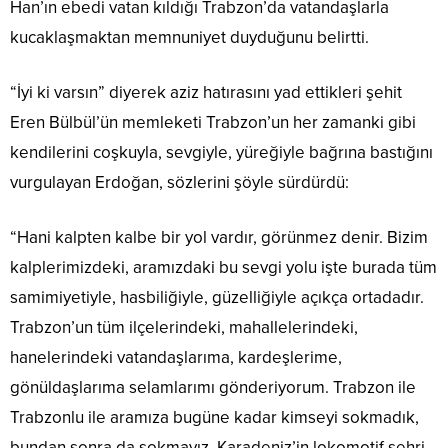
Han’ın ebedi vatan kıldığı Trabzon’da vatandaşlarla
kucaklaşmaktan memnuniyet duyduğunu belirtti.
“İyi ki varsın” diyerek aziz hatırasını yad ettikleri şehit
Eren Bülbül’ün memleketi Trabzon’un her zamanki gibi
kendilerini coşkuyla, sevgiyle, yüreğiyle bağrına bastığını
vurgulayan Erdoğan, sözlerini şöyle sürdürdü:
“Hani kalpten kalbe bir yol vardır, görünmez denir. Bizim
kalplerimizdeki, aramızdaki bu sevgi yolu işte burada tüm
samimiyetiyle, hasbiliğiyle, güzelliğiyle açıkça ortadadır.
Trabzon’un tüm ilçelerindeki, mahallelerindeki,
hanelerindeki vatandaşlarıma, kardeşlerime,
gönüldaşlarıma selamlarımı gönderiyorum. Trabzon ile
Trabzonlu ile aramıza bugüne kadar kimseyi sokmadık,
bundan sonra da sokmayız. Karadeniz’in lokomotif şehri