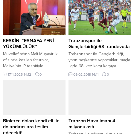
KESKİN, “ESNAFA YENİ
Trabzonspor ile
YÜKÜMLÜLÜK”
Gençlerbirliği 68. randevuda
Mükellef adına Mali Müşavirlik
Trabzonspor ile Gençlerbirliği,
ofisinde kesilen faturalar,
yarın başkentte yapacakları maçla
Maliye’nin IP tespitiyle
ligde 68. kez karşı karşıya
belirlendiğinde ciddi yaptırımlar
gelecek.
17.11.2025 14:12
0
09.02.2018 14:11
0
uygulanacaktır. Her bir fatura için
4.400 TL özel usulsüzlük cezası
kesilecek. Vergi kaybı söz konusu
olursa ayrıca 1 kat vergi ziyaı
cezası uygulanacak. Mali
müşavirlere mesleki disiplin
cezaları gündeme gelecek. Yeni
karar, mükelleflerin elektronik
Binlerce doları kendi eli ile
Trabzon Havalimanı 4
fatura kendi altyapıları...
dolandırıcılara teslim
milyonu aştı
edecekti!