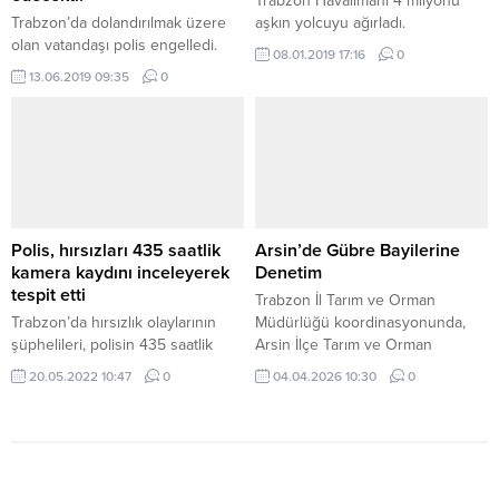
Trabzon Havalimanı 4 milyonu
Trabzon’da dolandırılmak üzere
aşkın yolcuyu ağırladı.
olan vatandaşı polis engelledi.
08.01.2019 17:16
0
13.06.2019 09:35
0
Polis, hırsızları 435 saatlik
Arsin’de Gübre Bayilerine
kamera kaydını inceleyerek
Denetim
tespit etti
Trabzon İl Tarım ve Orman
Trabzon’da hırsızlık olaylarının
Müdürlüğü koordinasyonunda,
şüphelileri, polisin 435 saatlik
Arsin İlçe Tarım ve Orman
kamera kayıtlarını incelemesinin
Müdürlüğü teknik personelleri
20.05.2022 10:47
0
04.04.2026 10:30
0
ardından yakalandı. Sürmene İlçe
tarafından gübre bayilerine
Emniyet Müdürlüğü ekipleri,
yönelik denetimler
Sürmene ilçesinde 1 Eylül 2021 ile
gerçekleştirildi. Bitkisel üretimde
26 Nisan 2022 tarihleri arasında
kalite ve güvenilirliğin sağlanması
meydana gelen evden hırsızlık
amacıyla yapılan denetimlerde;