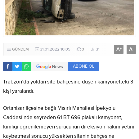
A
A
+
-
GÜNDEM
31.01.2022 10:05
0
31
ABONE OL
Trabzon’da yoldan site bahçesine düşen kamyonetteki 3
kişi yaralandı.
Ortahisar ilçesine bağlı Mısırlı Mahallesi İpekyolu
Caddesi’nde seyreden 61 BT 696 plakalı kamyonet,
kimliği öğrenilemeyen sürücünün direksiyon hakimiyetini
kaybetmesi sonucu yüksekten sitenin bahçesine