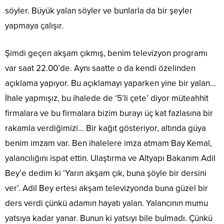
söyler. Büyük yalan söyler ve bunlarla da bir şeyler
yapmaya çalışır.
Şimdi geçen akşam çıkmış, benim televizyon programı
var saat 22.00’de. Aynı saatte o da kendi özelinden
açıklama yapıyor. Bu açıklamayı yaparken yine bir yalan…
İhale yapmışız, bu ihalede de ‘5’li çete’ diyor müteahhit
firmalara ve bu firmalara bizim burayı üç kat fazlasına bir
rakamla verdiğimizi… Bir kağıt gösteriyor, altında güya
benim imzam var. Ben ihalelere imza atmam Bay Kemal,
yalancılığını ispat ettin. Ulaştırma ve Altyapı Bakanım Adil
Bey’e dedim ki ‘Yarın akşam çık, buna şöyle bir dersini
ver’. Adil Bey ertesi akşam televizyonda buna güzel bir
ders verdi çünkü adamın hayatı yalan. Yalancının mumu
yatsıya kadar yanar. Bunun ki yatsıyı bile bulmadı. Çünkü