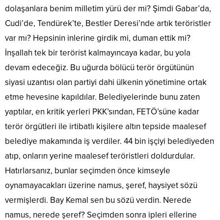
dolaşanlara benim milletim yürü der mi? Şimdi Gabar’da,
Cudi’de, Tendürek’te, Bestler Deresi’nde artık teröristler
var mı? Hepsinin inlerine girdik mi, duman ettik mi?
İnşallah tek bir terörist kalmayıncaya kadar, bu yola
devam edeceğiz. Bu uğurda bölücü terör örgütünün
siyasi uzantısı olan partiyi dahi ülkenin yönetimine ortak
etme hevesine kapıldılar. Belediyelerinde bunu zaten
yaptılar, en kritik yerleri PKK’sından, FETÖ’süne kadar
terör örgütleri ile irtibatlı kişilere altın tepside maalesef
belediye makamında iş verdiler. 44 bin işçiyi belediyeden
atıp, onların yerine maalesef teröristleri doldurdular.
Hatırlarsanız, bunlar seçimden önce kimseyle
oynamayacakları üzerine namus, şeref, haysiyet sözü
vermişlerdi. Bay Kemal sen bu sözü verdin. Nerede
namus, nerede şeref? Seçimden sonra ipleri ellerine