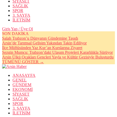
SİYASET
SAĞLIK
SPOR
3. SAYFA
İLETİŞİM
Giriş Yap / Üye Ol
SON DAKİKA
Salah Trabzon’u Dünyanın Gündemine Taşıdı
Arsin’de Tarımsal Gelişim Yakından Takip Ediliyor
İlçe Müftüsünden Yaz Kur’an Kurslarına Ziyaret
Sezgin Mumcu: Trabzon’daki Ulaşım Projeleri Kararlılıkla Sürüyor
Arsin Ülkü Ocakları Gençleri Yayla ve Kültür Gezisiyle Buluşturdu
TÜMÜNÜ GÖSTER →
ANASAYFA
GENEL
GÜNDEM
EKONOMİ
SİYASET
SAĞLIK
SPOR
3. SAYFA
İLETİŞİM