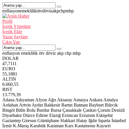
enflasyon
emeklilik
ötv
döviz
akp
chp
mhp
Profil
İçerik Yönetimi
İçerik Ekle
Yazar Sayfam
Çıkış Yap
enflasyon
emeklilik
ötv
döviz
akp
chp
mhp
DOLAR
47,7111
EURO
55,1881
ALTIN
6.660,55
BIST
13.779,39
Adana
Adıyaman
Afyon
Ağrı
Aksaray
Amasya
Ankara
Antalya
Ardahan
Artvin
Aydın
Balıkesir
Bartın
Batman
Bayburt
Bilecik
Bingöl
Bitlis
Bolu
Burdur
Bursa
Çanakkale
Çankırı
Çorum
Denizli
Diyarbakır
Düzce
Edirne
Elazığ
Erzincan
Erzurum
Eskişehir
Gaziantep
Giresun
Gümüşhane
Hakkari
Hatay
Iğdır
Isparta
İstanbul
İzmir
K.Maraş
Karabük
Karaman
Kars
Kastamonu
Kayseri