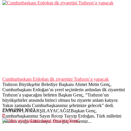
Cumhurbaşkanı Erdoğan ilk ziyaretini Trabzon’a yapacak
Trabzon Büyükşehir Belediye Başkanı Ahmet Metin Genç,
Cumhurbaşkanı Erdoğan’ın yerel seçimlerin ardından ilk ziyaretini
Trabzon’a yapacağını belirten Başkan Genç, “Trabzon’un
büyükşehirler arasında birinci olması bu ziyarete anlam katıyor.
Yakın zamanda Cumhurbaşkanımız şehrimize gelecek” dedi.
29.06.2024 10:52
LAYIKIYLA KARŞILAYACAĞIZBaşkan Genç,
0
Cumhurbaşkanımız Sayın Recep Tayyip Erdoğan, Türk milletini
yeniden ayağa kaldırmıştır. Ona güç vermemiz...