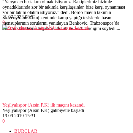
“Yarışmacı bir takım olmak istiyoruz. Rakiplerimiz bizimle
oynadıklarında zor bir takımla karşılaşsınlar, bize karşı oynanması
zor bir takım olalım istiyoruz.” dedi. Bordo-mavili takımın
21.07.2023 08:52
Slovenya’nın Kranj kentinde kamp yaptığı tesislerde basın
0
mensuplarının sorularını yanıtlayan Benkovic, Trabzonspor’da
olmanın kendisine büyük mutluluk ve zevk verdiğini söyledi....
Yeşilyalıspor (Arsin F.K) ilk maçını kazandı
Yeşilyalıspor (Arsin F.K) galibiyetle başladı
19.09.2019 15:31
0
BURÇLAR