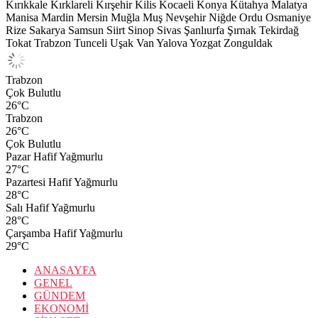
Kırıkkale
Kırklareli
Kırşehir
Kilis
Kocaeli
Konya
Kütahya
Malatya
Manisa
Mardin
Mersin
Muğla
Muş
Nevşehir
Niğde
Ordu
Osmaniye
Rize
Sakarya
Samsun
Siirt
Sinop
Sivas
Şanlıurfa
Şırnak
Tekirdağ
Tokat
Trabzon
Tunceli
Uşak
Van
Yalova
Yozgat
Zonguldak
Trabzon
Çok Bulutlu
26
°C
Trabzon
26
°C
Çok Bulutlu
Pazar
Hafif Yağmurlu
27
°C
Pazartesi
Hafif Yağmurlu
28
°C
Salı
Hafif Yağmurlu
28
°C
Çarşamba
Hafif Yağmurlu
29
°C
ANASAYFA
GENEL
GÜNDEM
EKONOMİ