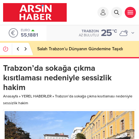
25
EURO
°C
TRABZON
55,1881
AZ BULUTLU
Salah Trabzon’u Dünyanın Gündemine Taşıdı
Trabzon’da sokağa çıkma
kısıtlaması nedeniyle sessizlik
hakim
Anasayfa
»
YEREL HABERLER
»
Trabzon’da sokağa çıkma kısıtlaması nedeniyle
sessizlik hakim