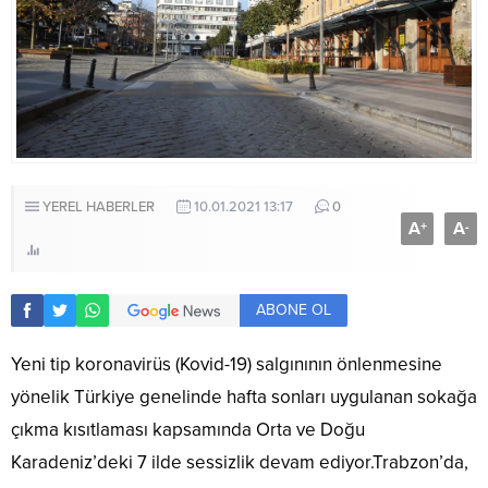
YEREL HABERLER
10.01.2021 13:17
0
A
A
+
-
ABONE OL
Yeni tip koronavirüs (Kovid-19) salgınının önlenmesine
yönelik Türkiye genelinde hafta sonları uygulanan sokağa
çıkma kısıtlaması kapsamında Orta ve Doğu
Karadeniz’deki 7 ilde sessizlik devam ediyor.Trabzon’da,