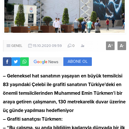
A
A
+
-
GENEL
15.10.2020 09:59
0
ABONE OL
– Geleneksel hat sanatının yaşayan en büyük temsilcisi
83 yaşındaki Çelebi ile grafiti sanatının Türkiye’deki en
önemli temsilcilerinden Muhammed Emin Türkmen’i bir
araya getiren çalışmanın, 130 metrekarelik duvar üzerine
üç günde yapılması hedefleniyor
– Grafiti sanatçısı Türkmen:
– “Bu çalışma, şu anda bildiğim kadarıyla dünyada bir ilk