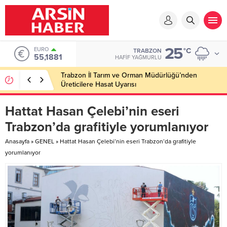
25
EURO
°C
TRABZON
55,1881
HAFIF YAĞMURLU
Trabzon İl Tarım ve Orman Müdürlüğü’nden
Üreticilere Hasat Uyarısı
Hattat Hasan Çelebi’nin eseri
Trabzon’da grafitiyle yorumlanıyor
Anasayfa
»
GENEL
»
Hattat Hasan Çelebi’nin eseri Trabzon’da grafitiyle
yorumlanıyor