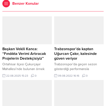
Benzer Konular
Başkan Vekili Kanca:
Trabzonspor’da kaptan
“Fındıkta Verimi Artıracak
Uğurcan Çakır, kalesinde
Projelerin Destekçisiyiz”
güven veriyor
Ortahisar ilçesi Çukurçayır
Trabzonspor’da geçen sezon
Mahallesi’nde bulunan örnek
gösterdiği performansla
fındık bahçesinde gerçekleştirilen
şampiyonlukta büyük rol oynayan
22.08.2025 15:23
0
09.08.2022 16:16
0
hasat etkinliğine katılan Trabzon
Uğurcan Çakır, bu sezon iki resmi
Büyükşehir Belediye Başkan
maçta da kalesini gole kapatarak
Vekili Faruk Kanca,
güven vermeye devam etti.
“Üreticilerimizin her zaman
Uğurcan Çakır, bu sezon 1 Süper
destekçisiyiz” dedi. Trabzon
Kupa ve 1 Süper Lig olmak üzere
Büyükşehir Belediye Başkan
2 resmi maçta da kalesinde gol